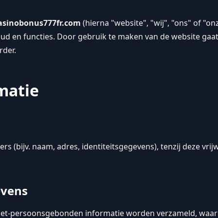
asinobonus777fr.com
(hierna "website", "wij", "ons" of "o
ud en functies. Door gebruik te maken van de website gaat 
rder.
matie
(bijv. naam, adres, identiteitsgegevens), tenzij deze vrijw
evens
niet-persoonsgebonden informatie worden verzameld, waar